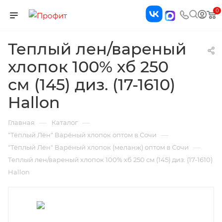
0
Теплый лен/вареный
хлопок 100% хб 250
см (145) диз. (17-1610)
Hallon
—
—
Главная
Каталог
—
"Тёплый Лён" Варёный хлопок оптом в Сочи
—
"Тёплый Лён" Варёный хлопок (меланж) оптом в Сочи
Теплый лен/вареный хлопок 100% хб 250 см (145) диз. (17-1610)
Hallon