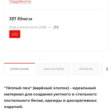
Подробности
337 ₽/пог.м
Вид компаньона (А/B)
—
(33)
(33)
ОПИСАНИЕ
КАК КУПИТЬ
ОПЛАТА
Д
"Тёплый лен" (варёный хлопок) - идеальный
материал для создания уютного и стильного
постельного белья, одежды и декоративных
изделий.