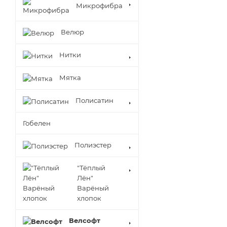
Микрофибра
Велюр
Нитки
Мятка
Полисатин
Гобелен
Полиэстер
"Тёплый
Лён"
Варёный
хлопок
Велсофт