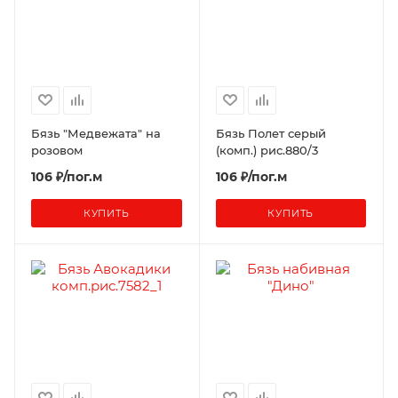
Бязь "Медвежата" на
Бязь Полет серый
розовом
(комп.) рис.880/3
106 ₽/пог.м
106 ₽/пог.м
КУПИТЬ
КУПИТЬ