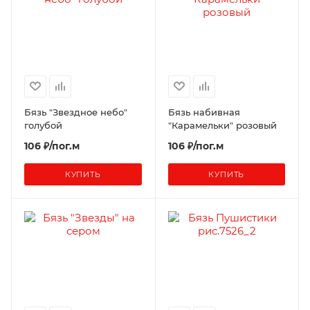
Бязь "Звездное небо"
Бязь набивная
голубой
"Карамельки" розовый
106 ₽/пог.м
106 ₽/пог.м
КУПИТЬ
КУПИТЬ